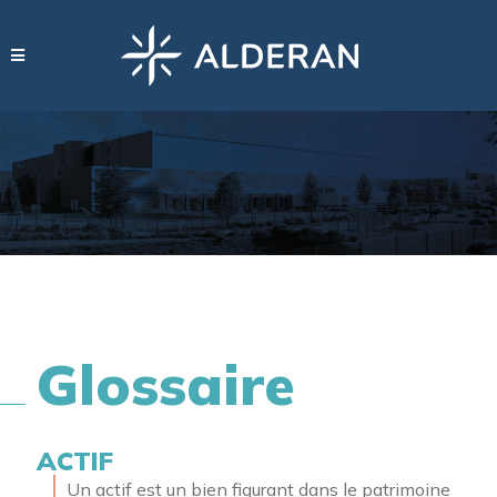
Glossaire
ACTIF
Un
actif
est un bien figurant dans le patrimoine