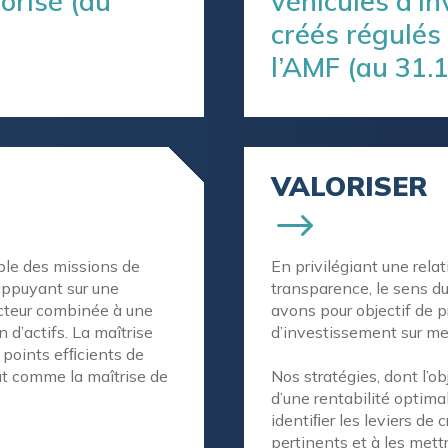
orisé (au
véhicules d’i
créés régulés
l’AMF (au 31.
VALORISER
ble des missions de
En privilégiant une relat
appuyant sur une
transparence, le sens du
cteur combinée à une
avons pour objectif de p
 d’actifs. La maîtrise
d’investissement sur mes
s points efﬁcients de
ut comme la maîtrise de
Nos stratégies, dont l’ob
d’une rentabilité optim
identiﬁer les leviers de 
pertinents et à les mett