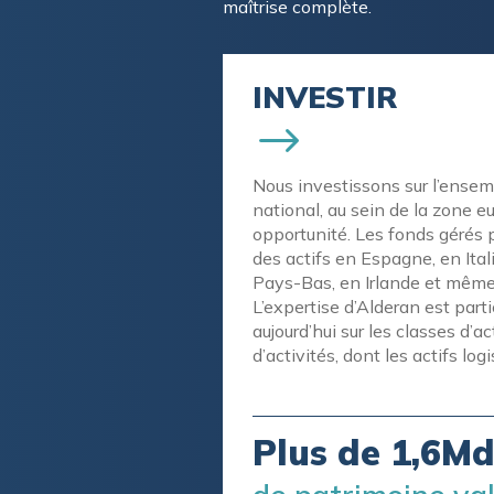
maîtrise complète.
INVESTIR
Nous investissons sur l’ensemb
national, au sein de la zone eu
opportunité. Les fonds gérés
des actifs en Espagne, en Ita
Pays-Bas, en Irlande et mêm
L’expertise d’Alderan est par
aujourd’hui sur les classes d’a
d’activités, dont les actifs log
Plus de 1,6M