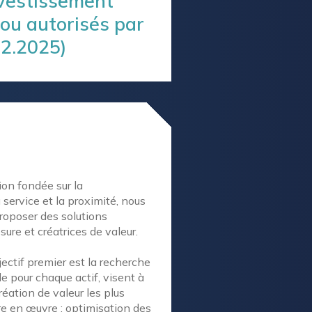
nvestissement
 ou autorisés par
12.2025)
ion fondée sur la
 service et la proximité, nous
roposer des solutions
ure et créatrices de valeur.
jectif premier est la recherche
ale pour chaque
actif
,
visent à
création de valeur les plus
re en œuvre : optimisation des