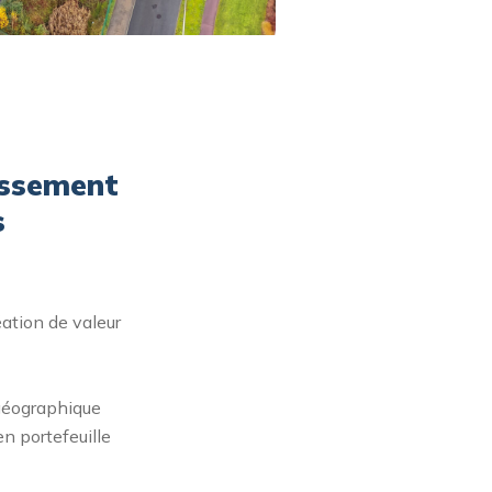
issement
s
éation de valeur
 géographique
en portefeuille