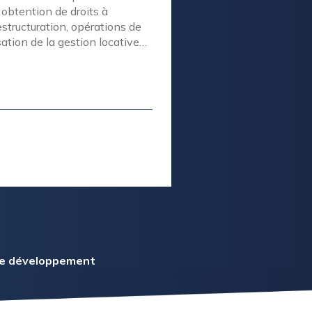
 obtention de droits à
estructuration, opérations de
tion de la gestion locative…
t moyen*
s de développement