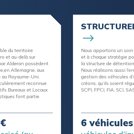
STRUCTURE
le du territoire
Nous apportons un soin 
ro et au-delà sur
et à chaque stratégie po
 par Alderan possèdent
la structure de détention
lie,en Allemagne, aux
Nous réalisons aussi l’
e au Royaume-Uni.
gestion des véhicules d
ticulièrement reconnue
créons, qu’ils soient ré
ctifs Bureaux et Locaux
SCPI, FPCI, FIA, SCI, SAS
istiques font partie.
d€
6 véhicules