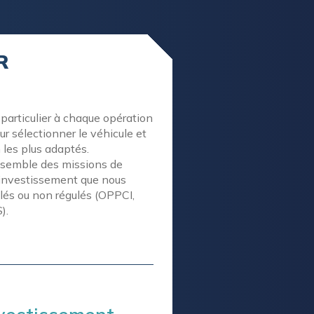
R
particulier à chaque opération
ur sélectionner le véhicule et
 les plus adaptés.
ensemble des missions de
’investissement que nous
gulés ou non régulés (OPPCI,
).