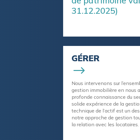
de patrimoine val
31.12.2025)
GÉRER
Nous intervenons sur l’ensem
gestion immobilière en nous 
profonde connaissance du se
solide expérience de la gestion
technique de l’actif est un de
notre approche de gestion to
la relation avec les locataires.