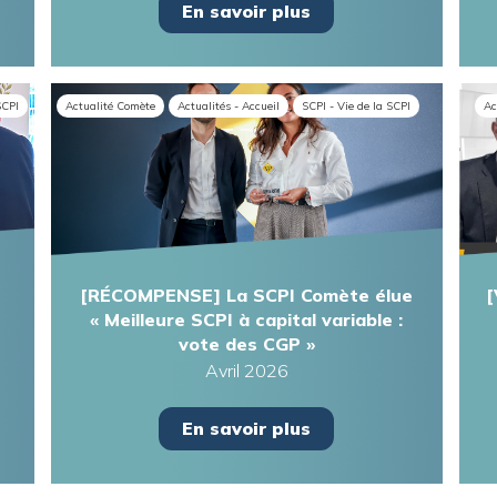
En savoir plus
SCPI
Actualité Comète
Actualités - Accueil
SCPI - Vie de la SCPI
Ac
[RÉCOMPENSE] La SCPI Comète élue
[
« Meilleure SCPI à capital variable :
vote des CGP »
Avril 2026
En savoir plus