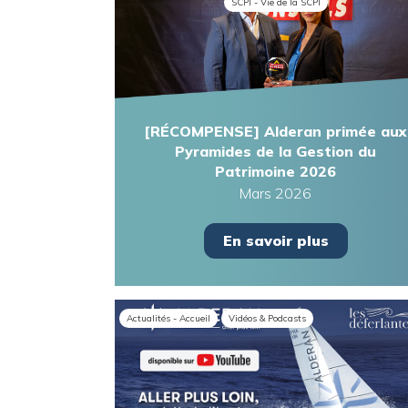
SCPI - Vie de la SCPI
[RÉCOMPENSE] Alderan primée aux
Pyramides de la Gestion du
Patrimoine 2026
Mars 2026
En savoir plus
Actualités - Accueil
Vidéos & Podcasts