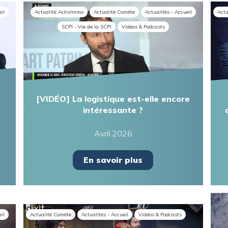
eil
Actualité ActivImmo
Actualité Comète
Actualités - Accueil
Actu
SCPI - Vie de la SCPI
Vidéos & Podcasts
[VIDÉO] La logistique est-elle encore
intéressante ?
Avril 2026
En savoir plus
eil
Actualité Comète
Actualités - Accueil
Vidéos & Podcasts