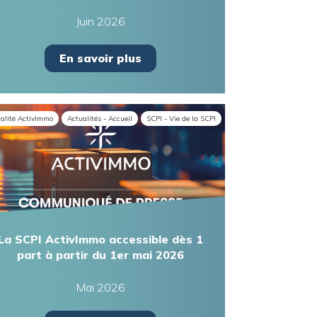
Juin 2026
En savoir plus
alité ActivImmo
Actualités - Accueil
SCPI - Vie de la SCPI
La SCPI ActivImmo accessible dès 1
part à partir du 1er mai 2026
Mai 2026