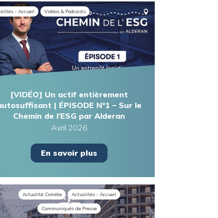
alités - Accueil
Vidéos & Podcasts
[VIDÉO] Un actif entièrement
autosuffisant | ÉPISODE N°1 – Sur le
Chemin de l’ESG par Alderan
Avril 2026
En savoir plus
Actualité Comète
Actualités - Accueil
Communiqués de Presse