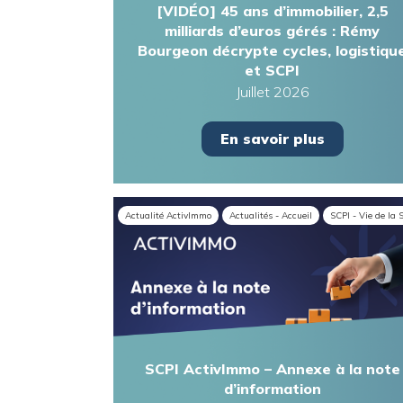
[VIDÉO] 45 ans d’immobilier, 2,5
milliards d’euros gérés : Rémy
Bourgeon décrypte cycles, logistiqu
et SCPI
Juillet 2026
En savoir plus
Actualité ActivImmo
Actualités - Accueil
SCPI - Vie de la 
SCPI ActivImmo – Annexe à la note
d’information