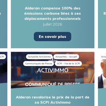
Alderan compense 100% des
e
émissions carbone liées à ses
8
déplacements professionnels
Juillet 2026
En savoir plus
SCPI
Actualité ActivImmo
Actualités - Accueil
Actu
Communiqués de Presse
SCPI - Vie de la SCPI
Alderan revalorise le prix de la part de
sa SCPI ActivImmo