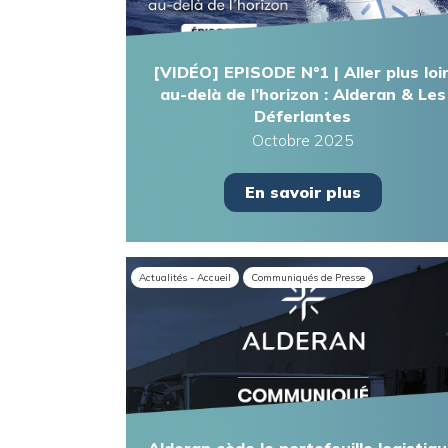
[VIDÉO] EPISODE N°1 | Aller plus loi
au-delà de l’horizon : Alderan & Les
Déferlantes
Octobre 2025
En savoir plus
Actualités - Accueil
Communiqués de Presse