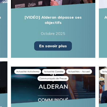
n
[VIDÉO] Alderan dépasse ses
A
objectifs
Octobre 2025
En savoir plus
Actualité ActivImmo
Actualité Comète
Actualités - Accueil
Actu
Communiqués de Presse