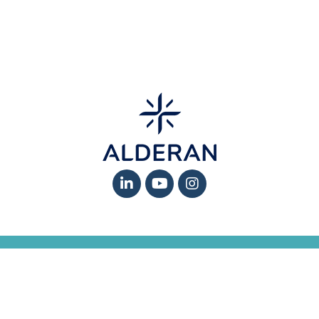
MENTIONS LÉGALES
-
PROTECTION DES DONNÉES ET GESTION DES
COOKIES
-
RÉCLAMATIONS
-
GLOSSAIRE
4, avenue Georges Mandel, 75116 Paris – Tél : +33(01) 42 89 47 95 © 2024 –
Tous droits réservé