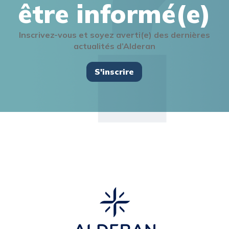
être informé(e)
Inscrivez-vous et soyez averti(e) des dernières
actualités d’Alderan
S'inscrire