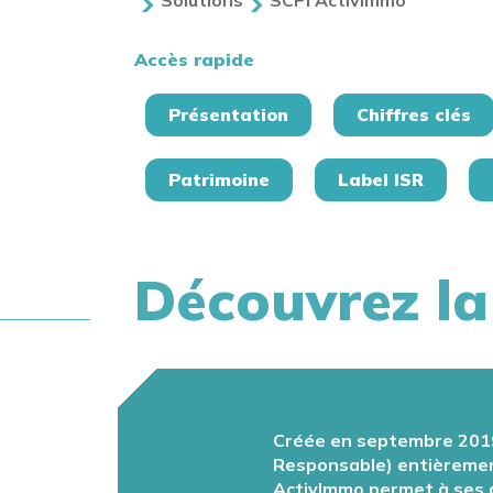
Solutions
SCPI ActivImmo
Accès rapide
Présentation
Chiffres clés
Patrimoine
Label ISR
Découvrez la
Créée en septembre 2019,
Responsable)
entièrement
ActivImmo permet à ses as