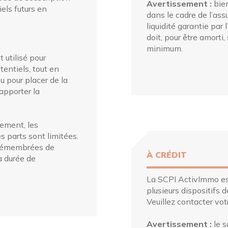
Avertissement :
bien
els futurs en
dans le cadre de l’ass
liquidité garantie par 
doit, pour être amorti
minimum.
utilisé pour
entiels, tout en
u pour placer de la
’apporter la
ement, les
es parts sont limitées.
s démembrées de
À CRÉDIT
a durée de
La SCPI ActivImmo est 
plusieurs dispositifs 
Veuillez contacter votr
Avertissement :
le s