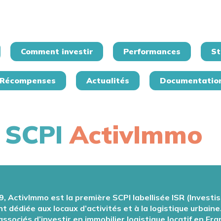
Comment investir
Performances
St
Récompenses
Actualités
Documentatio
 SCPI
ActivImmo
 ActivImmo est la première SCPI labellisée
ISR
(Investi
 dédiée aux locaux d’activités et à la logistique urbaine
sociés d’investir en immobilier logistique locatif en Fra