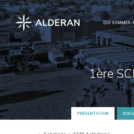
QUI SOMMES-
1ère SCP
PRÉSENTATION
DOCU