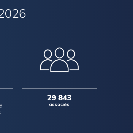
2026
29 843
associés
é
t