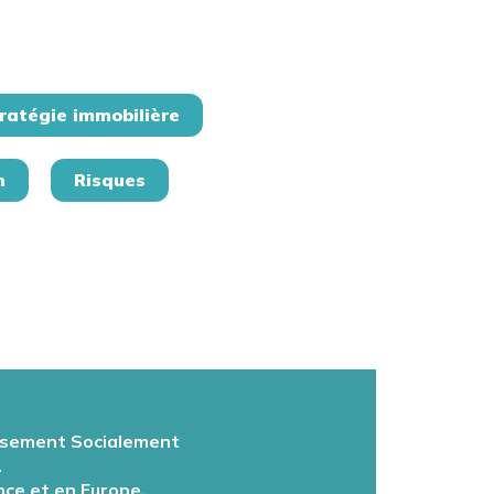
ratégie immobilière
n
Risques
ssement Socialement
.
nce et en Europe.