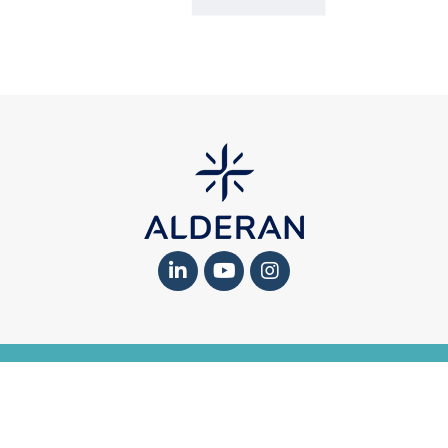
MENTIONS LÉGALES
-
PROTECTION DES DONNÉES ET GESTION DES
COOKIES
-
RÉCLAMATIONS
-
GLOSSAIRE
4, avenue Georges Mandel, 75116 Paris – Tél : +33(01) 42 89 47 95 © 2024 –