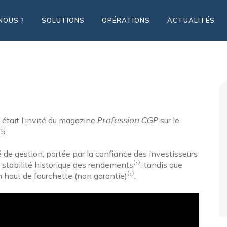
NOUS ?
SOLUTIONS
OPÉRATIONS
ACTUALITÉS
 l’invité du magazine 𝘗𝘳𝘰𝘧𝘦𝘴𝘴𝘪𝘰𝘯 𝘊𝘎𝘗 sur le
5.
é de gestion, portée par la confiance des investisseurs
 stabilité historique des rendements⁽¹⁾, tandis que
n haut de fourchette (non garantie)⁽¹⁾.