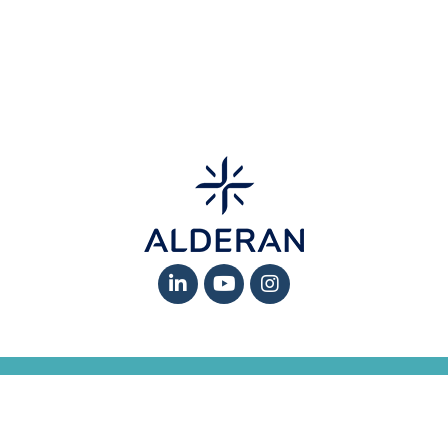
MENTIONS LÉGALES
-
PROTECTION DES DONNÉES ET GESTION DES
COOKIES
-
RÉCLAMATIONS
-
GLOSSAIRE
4, avenue Georges Mandel, 75116 Paris – Tél : +33(01) 42 89 47 95 © 2024 –