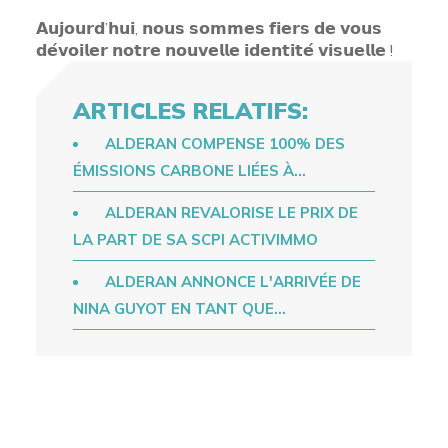
𝗔𝘂𝗷𝗼𝘂𝗿𝗱’𝗵𝘂𝗶, 𝗻𝗼𝘂𝘀 𝘀𝗼𝗺𝗺𝗲𝘀 𝗳𝗶𝗲𝗿𝘀 𝗱𝗲 𝘃𝗼𝘂𝘀
𝗱𝗲́𝘃𝗼𝗶𝗹𝗲𝗿 𝗻𝗼𝘁𝗿𝗲 𝗻𝗼𝘂𝘃𝗲𝗹𝗹𝗲 𝗶𝗱𝗲𝗻𝘁𝗶𝘁𝗲́ 𝘃𝗶𝘀𝘂𝗲𝗹𝗹𝗲 !
ARTICLES RELATIFS:
ALDERAN COMPENSE 100% DES
ÉMISSIONS CARBONE LIÉES À…
ALDERAN REVALORISE LE PRIX DE
LA PART DE SA SCPI ACTIVIMMO
ALDERAN ANNONCE L'ARRIVÉE DE
NINA GUYOT EN TANT QUE…