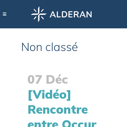
Non classé
07 Déc
[Vidéo]
Rencontre
entre Occur