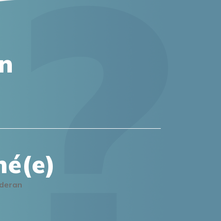
on
mé(e)
lderan