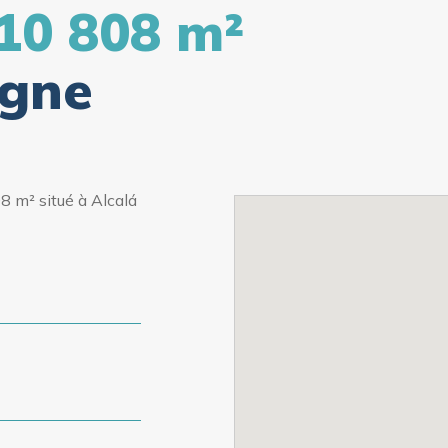
 10 808 m²
agne
8 m² situé à Alcalá