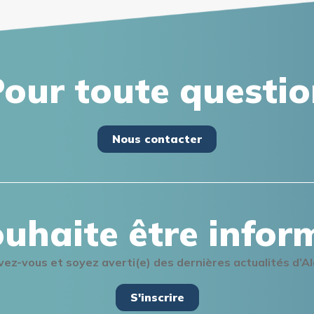
our toute questi
Nous contacter
ouhaite être infor
ivez-vous et soyez averti(e) des dernières actualités d’A
S'inscrire