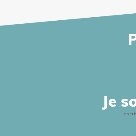
P
Je s
Inscr