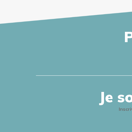
P
Je s
Inscr