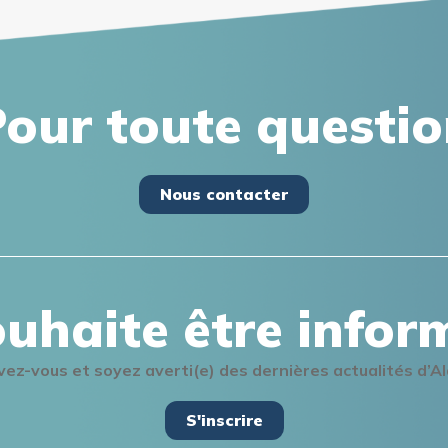
our toute questi
Nous contacter
ouhaite être infor
ivez-vous et soyez averti(e) des dernières actualités d’A
S'inscrire