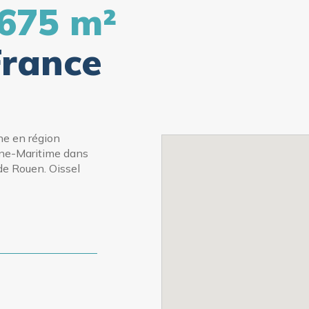
 675 m²
France
ne en région
ine-Maritime dans
de Rouen. Oissel