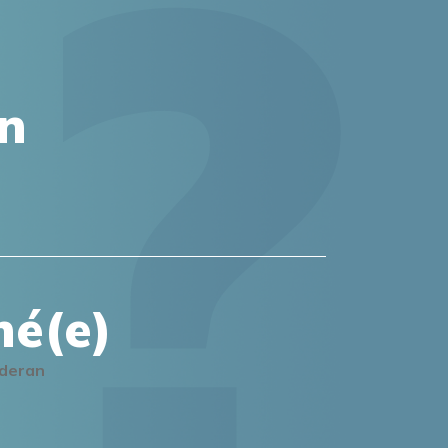
on
mé(e)
lderan