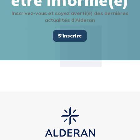
être informé(e)
Inscrivez-vous et soyez averti(e) des dernières
actualités d’Alderan
S'inscrire