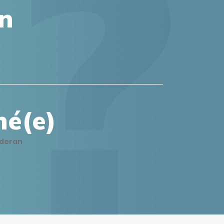
on
mé(e)
lderan