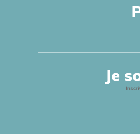
P
Je s
Inscr