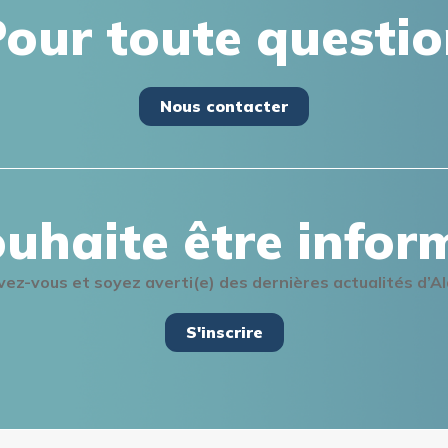
our toute questi
Nous contacter
ouhaite être infor
ivez-vous et soyez averti(e) des dernières actualités d’A
S'inscrire