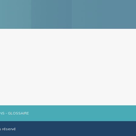
NS
-
GLOSSAIRE
s réservé