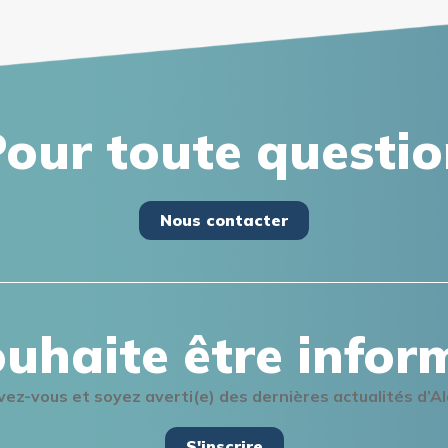
our toute questi
Nous contacter
ouhaite être infor
ivez-vous et soyez averti(e) des dernières actualités d’A
S'inscrire