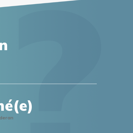
on
mé(e)
lderan