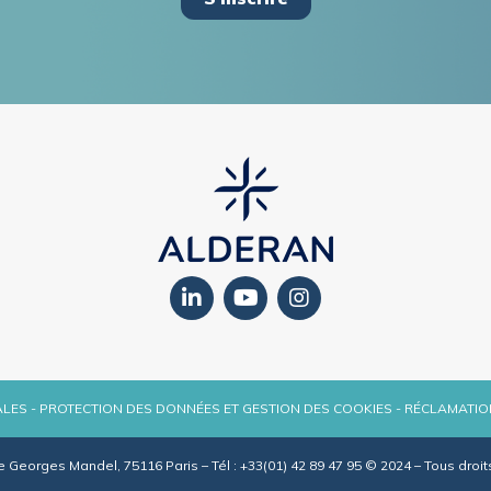
ALES
-
PROTECTION DES DONNÉES ET GESTION DES COOKIES
-
RÉCLAMATIO
e Georges Mandel, 75116 Paris – Tél : +33(01) 42 89 47 95 © 2024 – Tous droit