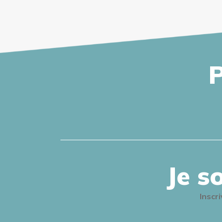
P
Je s
Inscr